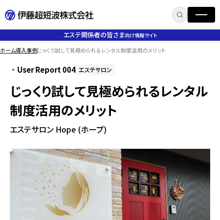
エステ関係者の皆さま
向け情報サイト
ホーム
導入事例
じっくり試して見極められるレンタル制度活用のメリット
トップ
User Report 004
エステサロン
じっくり試して見極められるレンタル
製品情報
制度活用のメリット
美容機器導入サポート
製品一覧
エステサロン Hope (ホープ)
取扱説明書・
カタログ ダウンロード
お客様サポート
ODM・PBについて
修理対応案内
よくあるご質問
導入事例