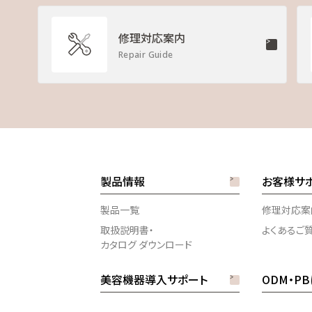
内容（住所、電話番号、価格、税率などを含む）は、取扱説明書・
修理対応案内
めご了承ください。
Repair Guide
られない場合を除いて、本サービスの利用、または利用できなかった
害を含む）が生じ、たとえそのような損害の発生や第三者からの賠
責任を負いませんのであらかじめご了承ください。
お客様のための資料であり、製品のご使用者を読者として想定して
外からのお問い合わせにはお応えできない場合がありますので、あら
製品情報
お客様サ
製品一覧
修理対応案
合わせは、当社のお客様センターまでお問い合わせください。
取扱説明書・
よくあるご
カタログ ダウンロード
美容機器導入サポート
ODM・P