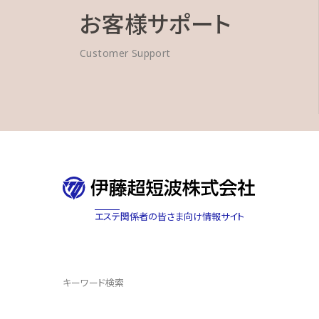
お客様サポート
取扱説明書・カタログに記載されている
ではない場合がありますので、あらかじ
Customer Support
当社は、法律の規定により免責が認め
の中断・営業情報の損失などによる損
じめ知らされた場合でも、当社は一切
取扱説明書は製品をご購入いただいた
明書について、ご購入されたお客様以
取扱説明書・カタログに関するお問い
エステ関係者の皆さま向け情報サイト
キーワード検索