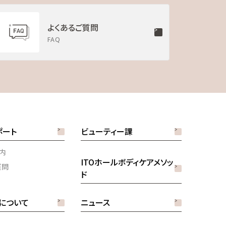
カタログ作成時点でのものです。最新の内容
よくあるご質問
FAQ
ことにより万一損害（データの破損・業務
償請求の可能性があることについてあらか
います。本サービスで提供している取扱説
かじめご了承ください。
ポート
ビューティー課
内
ITOホールボディケアメソッ
質問
ド
以上
Bについて
ニュース