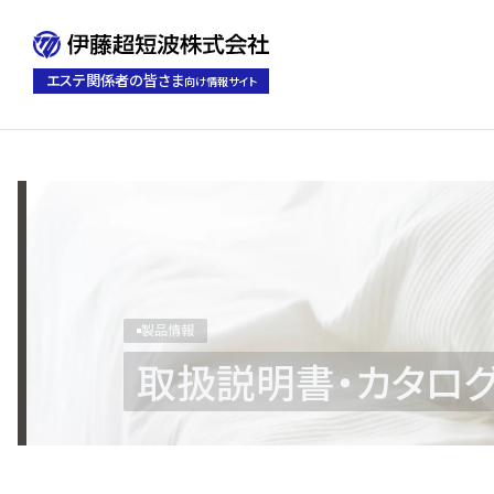
エステ関係者の皆さま
向け情報サイト
製品情報
お客様サポート
製品一覧
修理対応案内
取扱
よく
カタ
製品情報
取扱説明書・カタログ