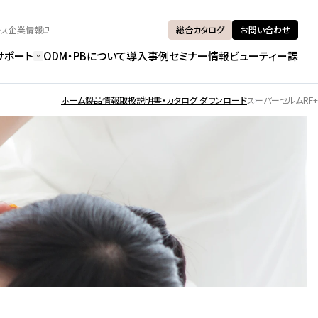
ース
企業情報
総合カタログ
お問い合わせ
サポート
ODM・PBについて
導入事例
セミナー情報
ビューティー課
ホーム
製品情報
取扱説明書・カタログ ダウンロード
スーパーセルムRF+
Customer Support
Product Lineup